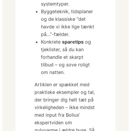
systemtyper.
Byggeteknik, tidsplaner
og de klassiske
“det
havde vi ikke lige tænkt
på…”
-fælder.
Konkrete
sparetips
og
tjeklister, så du kan
forhandle et skarpt
tilbud – og sove roligt
om natten.
Artiklen er spækket med
praktiske eksempler og tal,
der bringer dig helt tæt på
virkeligheden – ikke mindst
med input fra Bolius’
ekspertviden om
gulvvarme i ældre huse. Så