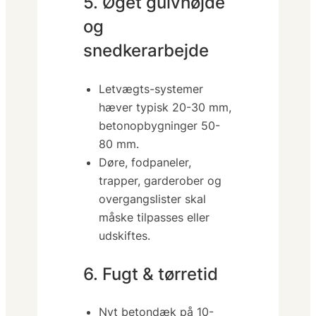
5. Øget gulvhøjde
og
snedkerarbejde
Letvægts-systemer
hæver typisk 20-30 mm,
betonopbygninger 50-
80 mm.
Døre, fodpaneler,
trapper, garderober og
overgangslister skal
måske tilpasses eller
udskiftes.
6. Fugt & tørretid
Nyt betondæk på 10-