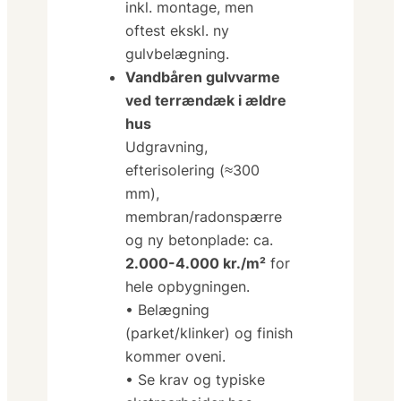
inkl. montage, men
oftest ekskl. ny
gulvbelægning.
Vandbåren gulvvarme
ved terrændæk i ældre
hus
Udgravning,
efterisolering (≈300
mm),
membran/radonspærre
og ny betonplade
: ca.
2.000-4.000 kr./m²
for
hele opbygningen.
• Belægning
(parket/klinker) og finish
kommer oveni.
• Se krav og typiske