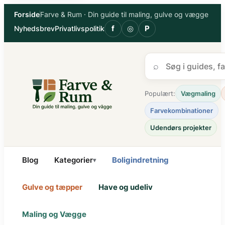
Spring
Forside
Farve & Rum · Din guide til maling, gulve og vægge
til
f
◎
P
Nyhedsbrev
Privatlivspolitik
indhold
⌕
Populært:
Vægmaling
Farvekombinationer
Udendørs projekter
Blog
Kategorier
Boligindretning
▾
Gulve og tæpper
Have og udeliv
Maling og Vægge