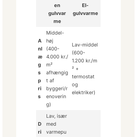
en
El-
gulvvar
gulvvarme
me
Middel-
A
høj
Lav-middel
nl
(400-
(600-
æ
4.000 kr./
1.200 kr./m
g
m²
² +
s
afhængig
termostat
p
t af
og
ri
byggeri/r
elektriker)
s
enoverin
g)
Lav, især
D
med
ri
varmepu