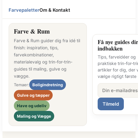
Farvepaletter
Om & Kontakt
Farve & Rum
Farve & Rum guider dig fra idé til
Få nye guides dir
indbakken
finish: inspiration, tips,
farvekombinationer,
Tips, farveidéer og
materialevalg og trin-for-trin-
praktiske trin-for-tri
guides til maling, gulve og
artikler for dig, der v
vægge.
vælge rigtigt første
Temaer:
Boligindretning
Gulve og tæpper
Tilmeld
Have og udeliv
Maling og Vægge