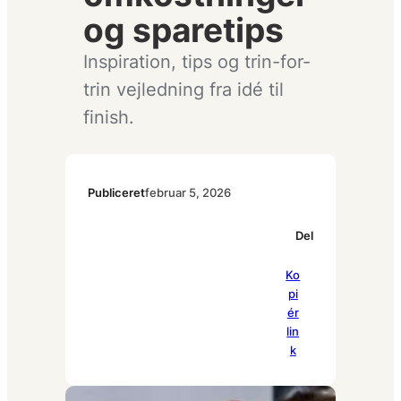
og sparetips
Inspiration, tips og trin-for-
trin vejledning fra idé til
finish.
Publiceret
februar 5, 2026
Del
Pi
Ko
Fa
Li
nt
pi
ce
nk
er
ér
bo
ed
es
lin
ok
In
t
k