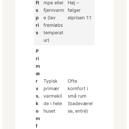
ft
mpe eller
Høj –
s
fjernvarm
følger
p
e (lav
elprisen 1:1
ri
fremløbs
s
temperat
ur)
P
ri
m
æ
r
Typisk
Ofte
v
primær
komfort
i
s.
varmekil
små rum
k
de i hele
(badeværel
o
huset
se, entré)
m
f