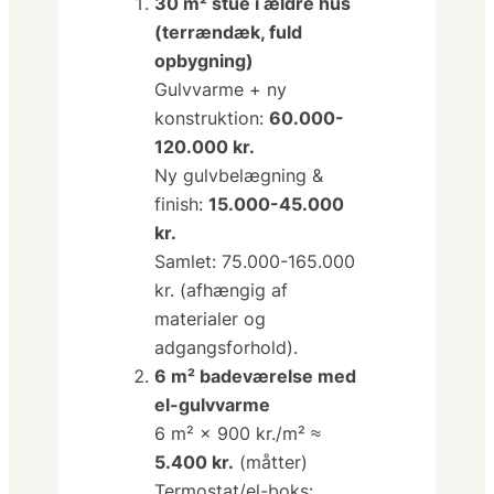
30 m² stue i ældre hus
(terrændæk, fuld
opbygning)
Gulvvarme + ny
konstruktion:
60.000-
120.000 kr.
Ny gulvbelægning &
finish:
15.000-45.000
kr.
Samlet: 75.000-165.000
kr. (afhængig af
materialer og
adgangsforhold).
6 m² badeværelse med
el-gulvvarme
6 m² × 900 kr./m² ≈
5.400 kr.
(måtter)
Termostat/el-boks: