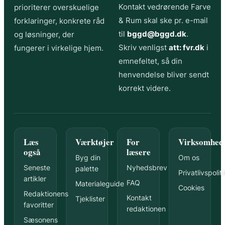
Kontakt vedrørende Farve
prioriterer overskuelige
& Rum skal ske pr. e-mail
forklaringer, konkrete råd
til
bggd@bggd.dk
.
og løsninger, der
Skriv venligst
att: fvr.dk
i
fungerer i virkelige hjem.
emnefeltet, så din
henvendelse bliver sendt
korrekt videre.
Læs
Værktøjer
For
Virksomhed
også
læsere
Byg din
Om os
Seneste
Nyhedsbrev
palette
Privatlivspoliti
artikler
FAQ
Materialeguide
Cookies
Redaktionens
Kontakt
Tjeklister
favoritter
redaktionen
Sæsonens