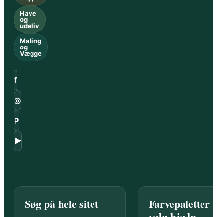
Have
og
udeliv
Maling
og
Vægge
f
◎
P
▶
Søg på hele sitet
Farvepaletter 
valg-hjælp