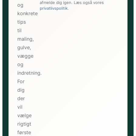
afmelde dig igen. Læs også vores
og
privatlivspolitik
.
konkrete
tips
til
maling,
gulve,
vægge
og
indretning.
For
dig
der
vil
vælge
rigtigt
første