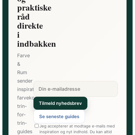
praktiske
råd
direkte
i
indbakken
Farve
&
Rum
sender
inspiration,
farvekombinationer,
Tilmeld nyhedsbrev
trin-
for-
Se seneste guides
trin-
Jeg accepterer at modtage e-mails med
guides
inspiration og nyt indhold. Du kan altid