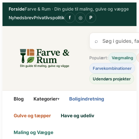
Spring
Forside
Farve & Rum · Din guide til maling, gulve og vægge
til
f
◎
P
Nyhedsbrev
Privatlivspolitik
indhold
⌕
Populært:
Vægmaling
Farvekombinationer
Udendørs projekter
Blog
Kategorier
Boligindretning
▾
Gulve og tæpper
Have og udeliv
Maling og Vægge