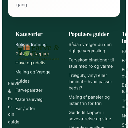
gang.
Kategorier
Populære guider
Te
in
Boligindretning
Sådan vælger du den
rigtige vægmaling
Far
Gulve og tæpper
Farvekombinationer til
Far
Have og udeliv
stue med ro og varme
Ent
Maling og Vægge
Trægulv, vinyl eller
ov
Guides
laminat – hvad passer
Farve
Ba
bedst?
Farvepaletter
&
fu
Maling af paneler og
Rum
Materialevalg
Te
lister trin for trin
er
ude
Før / efter
Guide til tæpper i
din
Nor
soveværelse og stue
guide
Sm
Udendørs maling: