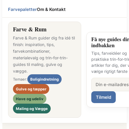
Farvepaletter
Om & Kontakt
Farve & Rum
Farve & Rum guider dig fra idé til
Få nye guides dir
indbakken
finish: inspiration, tips,
farvekombinationer,
Tips, farveidéer og
materialevalg og trin-for-trin-
praktiske trin-for-tri
guides til maling, gulve og
artikler for dig, der v
vægge.
vælge rigtigt første
Temaer:
Boligindretning
Gulve og tæpper
Tilmeld
Have og udeliv
Maling og Vægge