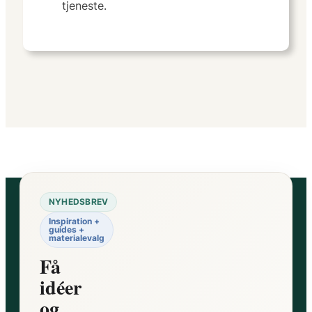
tjeneste.
NYHEDSBREV
Inspiration +
guides +
materialevalg
Få
idéer
og