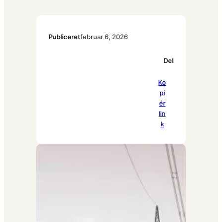
Publiceret
februar 6, 2026
Del
Pi
Ko
Fa
Li
nt
pi
ce
nk
er
ér
bo
ed
es
lin
ok
In
t
k