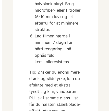
halvblank akryl. Brug
microfiber- eller filtroller
(5-10 mm luv) og let
efterrul for at minimere
struktur.
Lad filmen hærde i
minimum 7 døgn før
hård rengøring – så
opnås fuld
kemikalieresistens.
Tip: Ønsker du
endnu
mere
stød- og slidstyrke, kan du
afslutte med et ekstra
tyndt lag klar, vandbåren
PU-lak i samme glans – så
får du næsten stænkplade-
effekt uden synlige