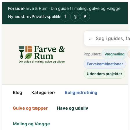
Spring
Forside
Farve & Rum · Din guide til maling, gulve og vægge
til
f
◎
P
Nyhedsbrev
Privatlivspolitik
indhold
⌕
Populært:
Vægmaling
Farvekombinationer
Udendørs projekter
Blog
Kategorier
Boligindretning
▾
Gulve og tæpper
Have og udeliv
Maling og Vægge