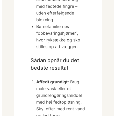
med fedtede fingre –
uden efterfølgende
blokning.
Børnefamiliernes
“opbevaringshjørner”,
hvor ryksække og sko
stilles op ad væggen.
Sådan opnår du det
bedste resultat
Affedt grundigt:
Brug
malervask eller et
grundrengørings­middel
med høj fedtopløsning.
Skyl efter med rent vand
og lad tørre.