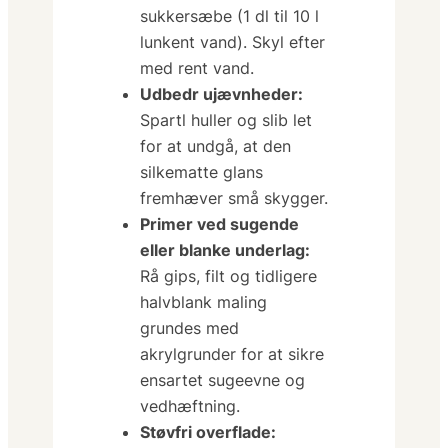
sukker­sæbe (1 dl til 10 l
lunkent vand). Skyl efter
med rent vand.
Udbedr ujævnheder:
Spartl huller og slib let
for at undgå, at den
silkematte glans
fremhæver små skygger.
Primer ved sugende
eller blanke underlag:
Rå gips, filt og tidligere
halvblank maling
grundes med
akrylgrunder for at sikre
ensartet sugeevne og
vedhæftning.
Støvfri overflade: