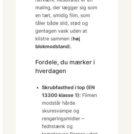
maling, der lægger sig som
en tæt, smidig film, som
tåler både slid, stød og
gentagen vask uden at
klistre sammen (
høj
blokmodstand
).
Fordele, du mærker i
hverdagen
Skrubfasthed i top (EN
13300 klasse 1):
Filmen
modstår hårde
skuresvampe og
rengøringsmidler –
fedtstænk og
tomatsauce fjernes uden