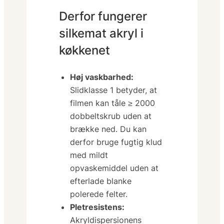
Derfor fungerer
silkemat akryl i
køkkenet
Høj vaskbarhed:
Slidklasse 1 betyder, at
filmen kan tåle
≥ 2000
dobbeltskrub
uden at
brække ned. Du kan
derfor bruge fugtig klud
med mildt
opvaskemiddel uden at
efterlade blanke
polerede felter.
Pletresistens:
Akryldisper­sionens