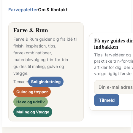
Farvepaletter
Om & Kontakt
Farve & Rum
Farve & Rum guider dig fra idé til
Få nye guides dir
indbakken
finish: inspiration, tips,
farvekombinationer,
Tips, farveidéer og
materialevalg og trin-for-trin-
praktiske trin-for-tri
guides til maling, gulve og
artikler for dig, der v
vægge.
vælge rigtigt første
Temaer:
Boligindretning
Gulve og tæpper
Tilmeld
Have og udeliv
Maling og Vægge