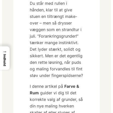
Du står med rullen i
hånden, klar til at give
stuen en tiltrængt make-
over – men så drysser
væggen som en strandtur i
juli.
“Forankringsgrunder!”
tænker mange instinktivt.
Det lyder stærkt, solidt og
→
sikkert. Men er det egentlig
Indhold
den rette løsning, når puds
og maling forvandles til fint
støv under fingerspidserne?
I denne artikel på
Farve &
Rum
guider vi dig til det
korrekte valg af grunder, så
din nye maling hverken
skaller af eller sluges af