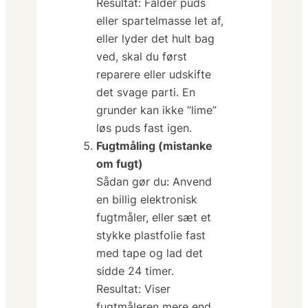
Resultat:
Falder puds
eller spartelmasse let af,
eller lyder det hult bag
ved, skal du først
reparere eller udskifte
det svage parti. En
grunder kan ikke “lime”
løs puds fast igen.
Fugtmåling (mistanke
om fugt)
Sådan gør du:
Anvend
en billig elektronisk
fugtmåler, eller sæt et
stykke plastfolie fast
med tape og lad det
sidde 24 timer.
Resultat:
Viser
fugtmåleren mere end