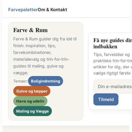
Farvepaletter
Om & Kontakt
Farve & Rum
Farve & Rum guider dig fra idé til
Få nye guides dir
indbakken
finish: inspiration, tips,
farvekombinationer,
Tips, farveidéer og
materialevalg og trin-for-trin-
praktiske trin-for-tri
guides til maling, gulve og
artikler for dig, der v
vægge.
vælge rigtigt første
Temaer:
Boligindretning
Gulve og tæpper
Tilmeld
Have og udeliv
Maling og Vægge