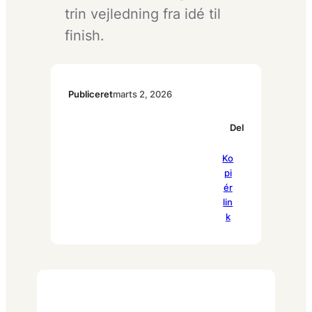
trin vejledning fra idé til
finish.
Publiceret
marts 2, 2026
Del
Pi
Ko
Fa
Li
nt
pi
ce
nk
er
ér
bo
ed
es
lin
ok
In
t
k