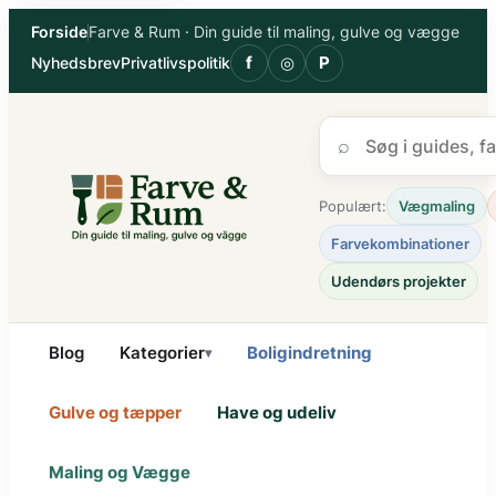
Spring
Forside
Farve & Rum · Din guide til maling, gulve og vægge
til
f
◎
P
Nyhedsbrev
Privatlivspolitik
indhold
⌕
Populært:
Vægmaling
Farvekombinationer
Udendørs projekter
Blog
Kategorier
Boligindretning
▾
Gulve og tæpper
Have og udeliv
Maling og Vægge