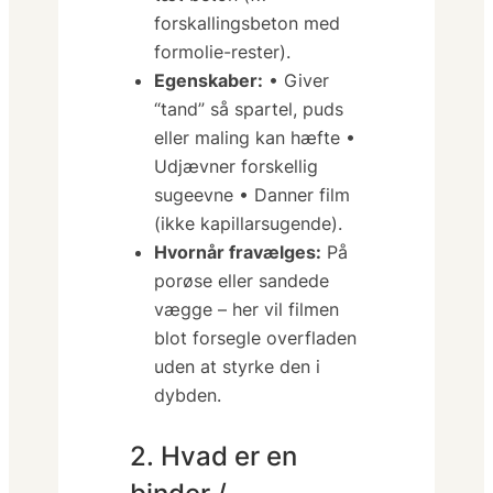
forskallingsbeton med
formolie-rester
).
Egenskaber:
• Giver
“tand” så spartel, puds
eller maling kan hæfte •
Udjævner forskellig
sugeevne • Danner
film
(ikke kapillarsugende).
Hvornår fravælges:
På
porøse eller sandede
vægge – her vil filmen
blot forsegle overfladen
uden at styrke den i
dybden.
2. Hvad er en
binder /