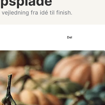
gipsplade
 vejledning fra idé til finish.
Faceb
Del
ook