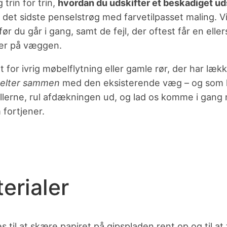
 trin for trin,
hvordan du udskifter et beskadiget uds
il det sidste penselstrøg med farvetilpasset maling. 
ør du går i gang, samt de fejl, der oftest får en eller
ger på væggen.
for ivrig møbelflytning eller gamle rør, der har lækk
elter sammen
med den eksisterende væg – og som 
illerne, rul afdækningen ud, og lad os komme i gan
 fortjener.
erialer
s til at skære papiret på gipspladen rent op og til a