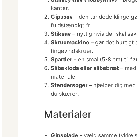
kanter.
Gipssav
– den tandede klinge gø
fuldstændigt fri.
Stiksav
– nyttig hvis der skal sa
Skruemaskine
– gør det hurtigt
fingevindskruer.
Spartler
– en smal (5-8 cm) til fø
Slibeklods eller slibebræt
– med 
materiale.
Stendersøger
– hjælper dig med a
du skærer.
Materialer
Gipsplade
– vælg samme tykkelse