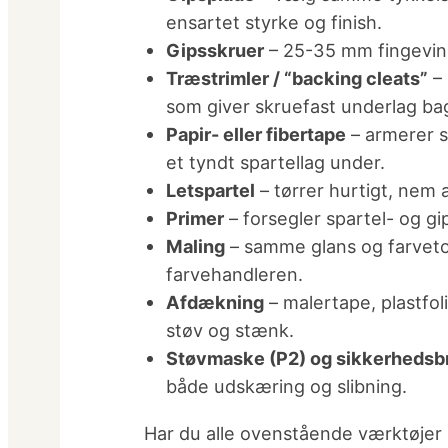
ensartet styrke og finish.
Gipsskruer
– 25-35 mm fingevind 
Træstrimler / “backing cleats”
– 
som giver skruefast underlag ba
Papir- eller fibertape
– armerer s
et tyndt spartellag under.
Letspartel
– tørrer hurtigt, nem 
Primer
– forsegler spartel- og gi
Maling
– samme glans og farveto
farvehandleren.
Afdækning
– malertape, plastfol
støv og stænk.
Støvmaske (P2) og sikkerhedsbr
både udskæring og slibning.
Har du alle ovenstående værktøjer o