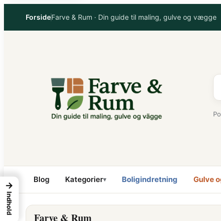
Spring
Forside
Farve & Rum · Din guide til maling, gulve og vægge
til
indhold
Po
Blog
Kategorier
Boligindretning
Gulve o
▾
→
Indhold
Farve & Rum