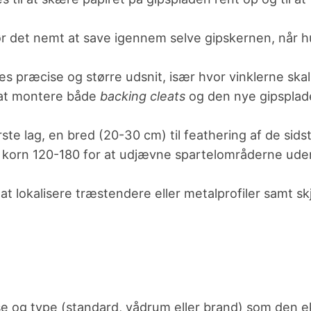
r det nemt at save igennem selve gipskernen, når hu
ves præcise og større udsnit, især hvor vinklerne skal
 at montere både
backing cleats
og den nye gipsplade
rste lag, en bred (20-30 cm) til feathering af de sidst
korn 120-180 for at udjævne spartelområderne uden
t lokalisere træstendere eller metalprofiler samt skju
 og type (standard, vådrum eller brand) som den e