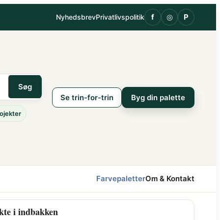
f
◎
P
Nyhedsbrev
Privatlivspolitik
Søg
Se trin-for-trin
Byg din palette
ojekter
Farvepaletter
Om & Kontakt
kte i indbakken