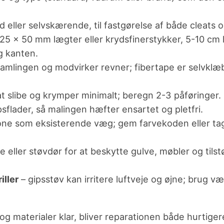
eller selvskærende, til fastgørelse af både cleats o
25 × 50 mm lægter eller krydsfinerstykker, 5-10 cm 
g kanten.
amlingen og modvirker revner; fibertape er selvklæ
at slibe og krymper minimalt; beregn 2-3 påføringer.
psflader, så malingen hæfter ensartet og pletfri.
ne som eksisterende væg; gem farvekoden eller tag
ie eller støvdør for at beskytte gulve, møbler og ti
iller
– gipsstøv kan irritere luftveje og øjne; brug 
g materialer klar, bliver reparationen både hurtiger