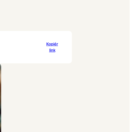
Pinter
Linked
Kopiér
est
In
link