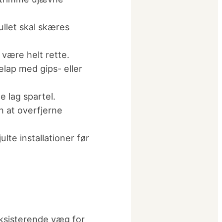
llet skal skæres
 være helt rette.
lap med gips- eller
e lag spartel.
 at overfjerne
lte installationer før
ksisterende væg for