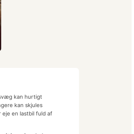
svæg kan hurtigt
ængere kan skjules
je en lastbil fuld af