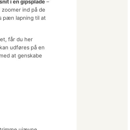
nit i en gipsplade
–
Vi zoomer ind på de
s pæn lapning til at
et, får du her
kan udføres på en
g med at genskabe
t trimme ujævne