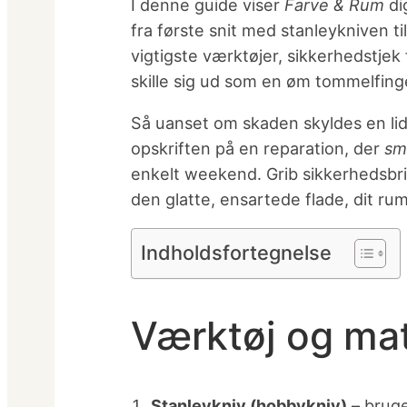
I denne guide viser
Farve & Rum
dig
fra første snit med stanleykniven t
vigtigste værktøjer, sikkerhedstjek f
skille sig ud som en øm tommelfin
Så uanset om skaden skyldes en lidt 
opskriften på en reparation, der
sm
enkelt weekend. Grib sikkerhedsbr
den glatte, ensartede flade, dit rum
Indholdsfortegnelse
Værktøj og mat
Stanleykniv (hobbykniv)
– bruge