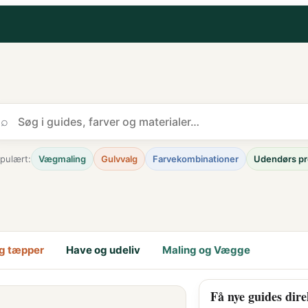
⌕
pulært:
Vægmaling
Gulvvalg
Farvekombinationer
Udendørs pr
g tæpper
Have og udeliv
Maling og Vægge
Få nye guides dire