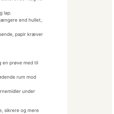
g lap.
længere end hullet,
bende, papir kræver
 en prøve med til
lstødende rum mod
værnemidler under
e, sikrere og mere