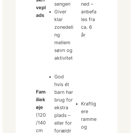
sengen
ned –
vepl
Giver
anbefa
ads
klar
les fra
zonedeli
ca. 6
ng
år
mellem
søvn og
aktivitet
God
hvis
ét
Fam
barn har
iliek
brug for
Kraftig
øje
ekstra
ere
(120
plads –
ramme
/140
eller for
og
cm
forældr