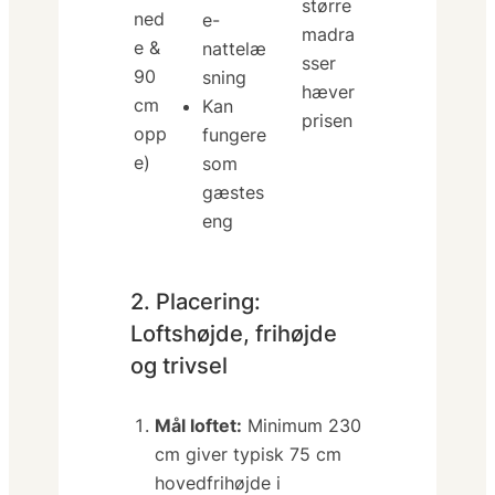
større
ned
e-
madra
e &
nattelæ
sser
90
sning
hæver
cm
Kan
prisen
opp
fungere
e)
som
gæstes
eng
2. Placering:
Loftshøjde, frihøjde
og trivsel
Mål loftet:
Minimum 230
cm giver typisk 75 cm
hovedfrihøjde i