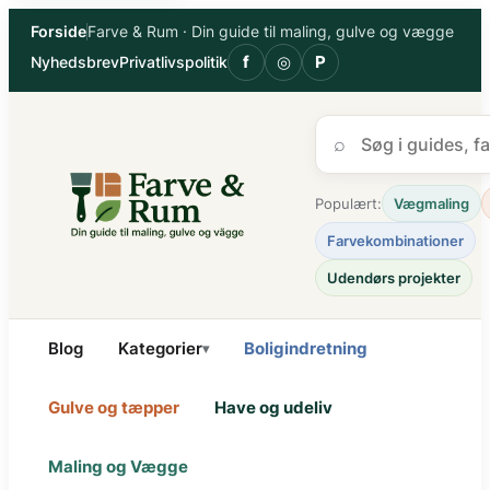
Spring
Forside
Farve & Rum · Din guide til maling, gulve og vægge
til
f
◎
P
Nyhedsbrev
Privatlivspolitik
indhold
⌕
Populært:
Vægmaling
Farvekombinationer
Udendørs projekter
Blog
Kategorier
Boligindretning
▾
Gulve og tæpper
Have og udeliv
Maling og Vægge