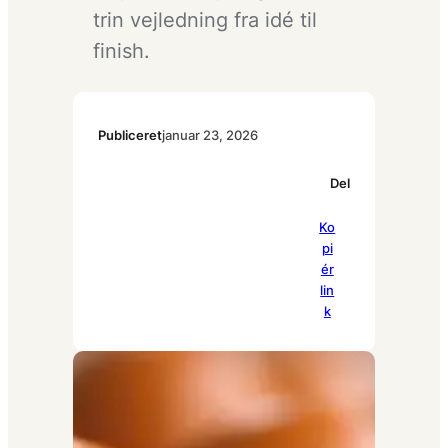
trin vejledning fra idé til
finish.
Publiceret
januar 23, 2026
Del
Pi
Ko
Fa
Li
nt
pi
ce
nk
er
ér
bo
ed
es
lin
ok
In
t
k