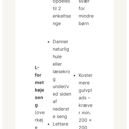
opdeles
svær
til 2
for
enkeltse
mindre
nge
børn
Danner
naturlig
hule
eller
L-
læsekro
for
Koster
g
met
mere
under/v
køje
gulvpl
ed siden
sen
ads –
af
g
kræve
nederst
(ove
r min.
e seng
rkøj
200 ×
Lettere
e
200