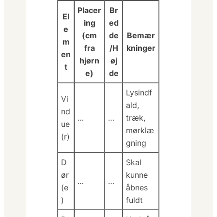
Placer
Br
El
ing
ed
e
(cm
de
Bemær
m
fra
/H
kninger
en
hjørn
øj
t
e)
de
Lysindf
Vi
ald,
nd
…
…
træk,
ue
mørklæ
(r)
gning
D
Skal
ør
kunne
…
…
(e
åbnes
)
fuldt