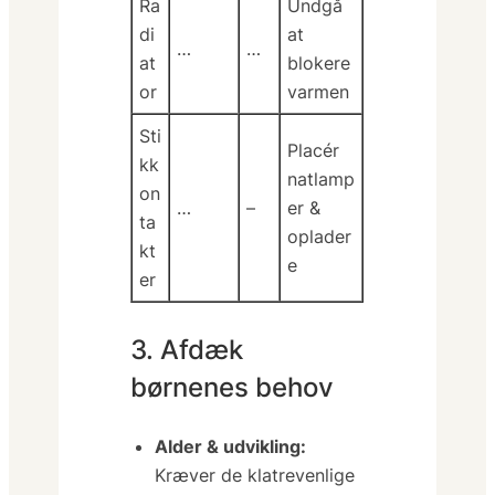
Ra
Undgå
di
at
…
…
at
blokere
or
varmen
Sti
Placér
kk
natlamp
on
…
–
er &
ta
oplader
kt
e
er
3. Afdæk
børnenes behov
Alder & udvikling:
Kræver de klatrevenlige