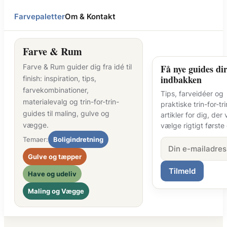
Farvepaletter
Om & Kontakt
Farve & Rum
Farve & Rum guider dig fra idé til
Få nye guides dir
indbakken
finish: inspiration, tips,
farvekombinationer,
Tips, farveidéer og
materialevalg og trin-for-trin-
praktiske trin-for-tri
guides til maling, gulve og
artikler for dig, der v
vægge.
vælge rigtigt første
Temaer:
Boligindretning
Gulve og tæpper
Tilmeld
Have og udeliv
Maling og Vægge