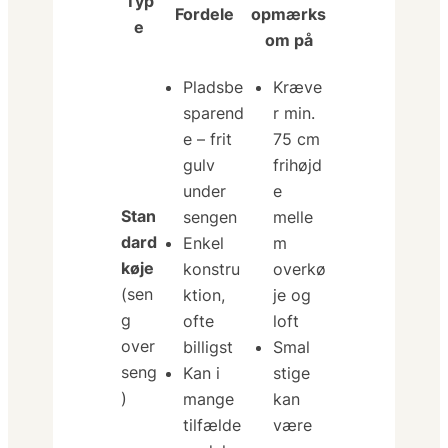
Typ
Fordele
opmærks
e
om på
Pladsbe
Kræve
sparend
r min.
e – frit
75 cm
gulv
frihøjd
under
e
Stan
sengen
melle
dard
Enkel
m
køje
konstru
overkø
(sen
ktion,
je og
g
ofte
loft
over
billigst
Smal
seng
Kan i
stige
)
mange
kan
tilfælde
være