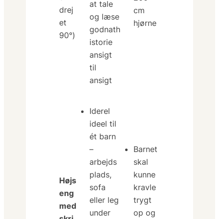
at tale
drej
cm
og læse
et
hjørne
godnath
90°)
istorie
ansigt
til
ansigt
Iderel
ideel til
ét barn
–
Barnet
arbejds
skal
plads,
kunne
Højs
sofa
kravle
eng
eller leg
trygt
med
under
op og
skri