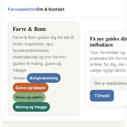
Farvepaletter
Om & Kontakt
Farve & Rum
Farve & Rum guider dig fra idé til
Få nye guides dir
indbakken
finish: inspiration, tips,
farvekombinationer,
Tips, farveidéer og
materialevalg og trin-for-trin-
praktiske trin-for-tri
guides til maling, gulve og
artikler for dig, der v
vægge.
vælge rigtigt første
Temaer:
Boligindretning
Gulve og tæpper
Tilmeld
Have og udeliv
Maling og Vægge