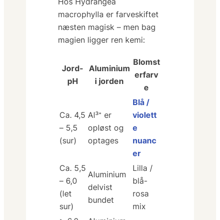
Hos
Hydrangea
macrophylla
er farveskiftet
næsten magisk – men bag
magien ligger ren kemi:
Blomst
Jord-
Aluminium
erfarv
pH
i jorden
e
Blå /
Ca. 4,5
Al³⁺ er
violett
– 5,5
opløst og
e
(sur)
optages
nuanc
er
Ca. 5,5
Lilla /
Aluminium
– 6,0
blå-
delvist
(let
rosa
bundet
sur)
mix