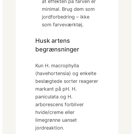
at effekten på farven er
minimal. Brug dem som
jordforbedring – ikke
som farveværktøj.
Husk artens
begrænsninger
Kun
H. macrophylla
(havehortensia) og enkelte
beslægtede sorter reagerer
markant på pH.
H.
paniculata
og
H.
arborescens
forbliver
hvide/creme eller
limegrønne uanset
jordreaktion.