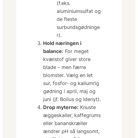
(f.eks.
aluminiumsulfat og
de fleste
surbundsgødninge
r).
Hold næringen i
balance:
For meget
kvælstof giver store
blade – men færre
blomster. Vælg en
let
sur, fosfor- og kaliumrig
gødning i april, maj og
juni (jf. Bolius og Idenyt).
Drop myterne:
Knuste
æggeskaller, kaffegrums
eller bananskræller
ændrer pH så langsomt,