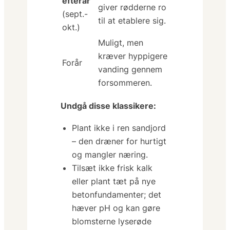
efterår
giver rødderne ro
(sept.-
til at etablere sig.
okt.)
Muligt, men
kræver hyppigere
Forår
vanding gennem
forsommeren.
Undgå disse klassikere:
Plant ikke i
ren sandjord
– den dræner for hurtigt
og mangler næring.
Tilsæt ikke
frisk kalk
eller plant tæt på nye
betonfundamenter; det
hæver pH og kan gøre
blomsterne lyserøde