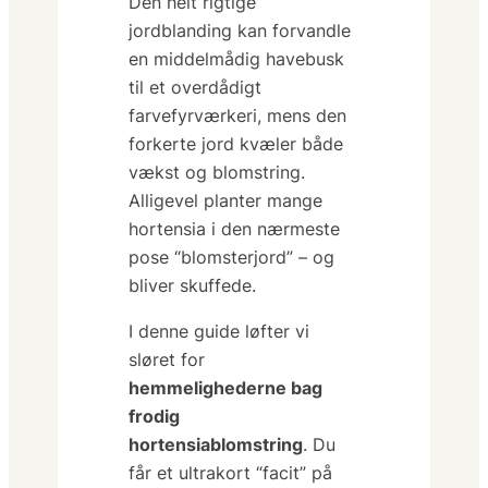
Den helt rigtige
jordblanding kan forvandle
en middelmådig havebusk
til et overdådigt
farvefyrværkeri, mens den
forkerte jord kvæler både
vækst og blomstring.
Alligevel planter mange
hortensia i den nærmeste
pose “blomsterjord” – og
bliver skuffede.
I denne guide løfter vi
sløret for
hemmelighederne bag
frodig
hortensiablomstring
. Du
får et ultrakort “facit” på