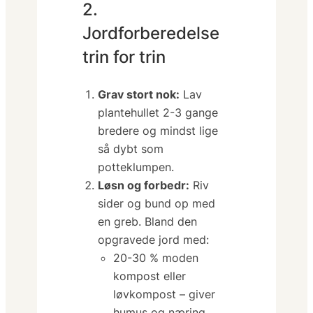
2.
Jordforberedelse
trin for trin
Grav stort nok:
Lav
plantehullet
2-3 gange
bredere
og mindst lige
så dybt som
potteklumpen.
Løsn og forbedr:
Riv
sider og bund op med
en greb. Bland den
opgravede jord med:
20-30 %
moden
kompost
eller
løvkompost – giver
humus og næring.