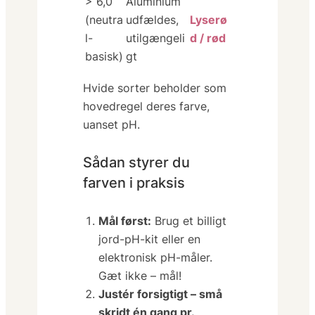
> 6,0
Aluminium
(neutra
udfældes,
Lyserø
l-
utilgængeli
d / rød
basisk)
gt
Hvide sorter beholder som
hovedregel deres farve,
uanset pH.
Sådan styrer du
farven i praksis
Mål først:
Brug et billigt
jord-pH-kit eller en
elektronisk pH-måler.
Gæt ikke – mål!
Justér forsigtigt – små
skridt én gang pr.