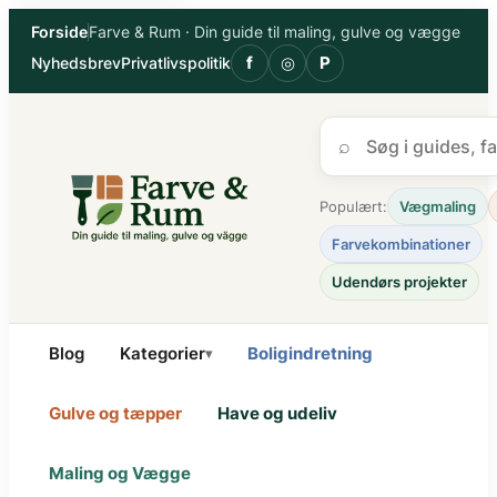
Spring
Forside
Farve & Rum · Din guide til maling, gulve og vægge
til
f
◎
P
Nyhedsbrev
Privatlivspolitik
indhold
⌕
Populært:
Vægmaling
Farvekombinationer
Udendørs projekter
Blog
Kategorier
Boligindretning
▾
Gulve og tæpper
Have og udeliv
Maling og Vægge