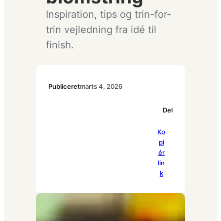
Inspiration, tips og trin-for-
trin vejledning fra idé til
finish.
Publiceret
marts 4, 2026
Del
Pi
Ko
Fa
Li
nt
pi
ce
nk
er
ér
bo
ed
es
lin
ok
In
t
k