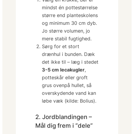
mindst én potte­størrelse
større end planteskolens
og
minimum 30 cm dyb.
Jo større volumen, jo
mere stabil fugtighed.
Sørg for et stort
drænhul i bunden. Dæk
det ikke til – læg i stedet
3-5 cm lecakugler
,
potteskår eller groft
grus ovenpå hullet, så
overskydende vand kan
løbe væk (kilde: Bolius).
2. Jordblandingen –
Mål dig frem i “dele”