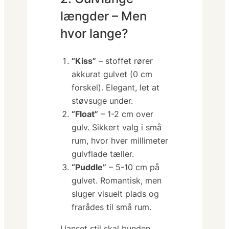
længder – Men
hvor lange?
“Kiss”
– stoffet rører
akkurat gulvet (0 cm
forskel). Elegant, let at
støvsuge under.
“Float”
– 1-2 cm over
gulv. Sikkert valg i små
rum, hvor hver millimeter
gulvflade tæller.
“Puddle”
– 5-10 cm på
gulvet. Romantisk, men
sluger visuelt plads og
frarådes til små rum.
Uanset stil skal bunden