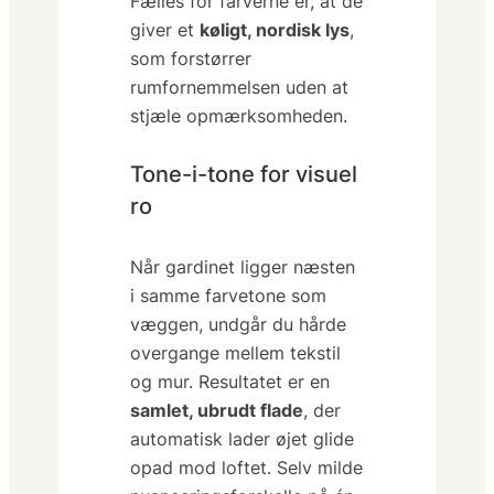
Fælles for farverne er, at de
giver et
køligt, nordisk lys
,
som forstørrer
rumfornemmelsen uden at
stjæle opmærksomheden.
Tone-i-tone for visuel
ro
Når gardinet ligger
næsten
i samme farvetone som
væggen, undgår du hårde
overgange mellem tekstil
og mur. Resultatet er en
samlet, ubrudt flade
, der
automatisk lader øjet glide
opad mod loftet. Selv milde