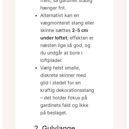
frem, så gardinet stadig
hænger frit.
Alternativt kan en
vægmonteret stang eller
skinne sættes
2-5 cm
under loftet
; effekten er
næsten lige så god, og
du undgår at bore i
loftplader.
Vælg helst
smalle,
diskrete
skinner med
glid i stedet for en
kraftig dekorationsstang
– det holder fokus på
gardinets fald og ikke
på beslaget.
2. Gulvlange