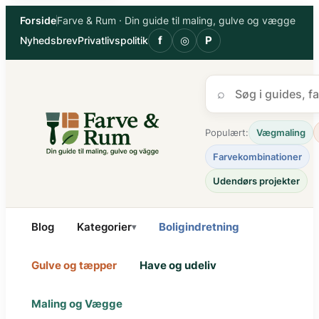
Spring
Forside
Farve & Rum · Din guide til maling, gulve og vægge
til
f
◎
P
Nyhedsbrev
Privatlivspolitik
indhold
⌕
Populært:
Vægmaling
Farvekombinationer
Udendørs projekter
Blog
Kategorier
Boligindretning
▾
Gulve og tæpper
Have og udeliv
Maling og Vægge