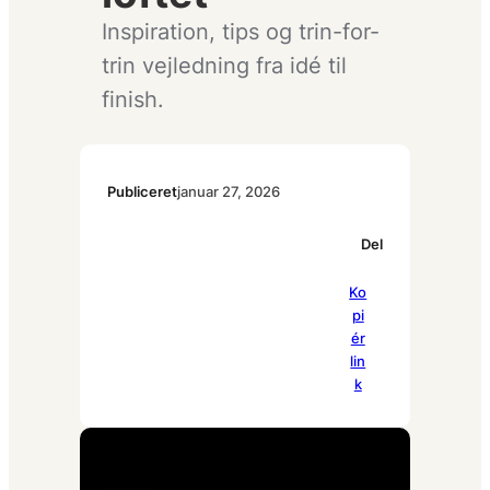
Inspiration, tips og trin-for-
trin vejledning fra idé til
finish.
Publiceret
januar 27, 2026
Del
Pi
Ko
Fa
Li
nt
pi
ce
nk
er
ér
bo
ed
es
lin
ok
In
t
k