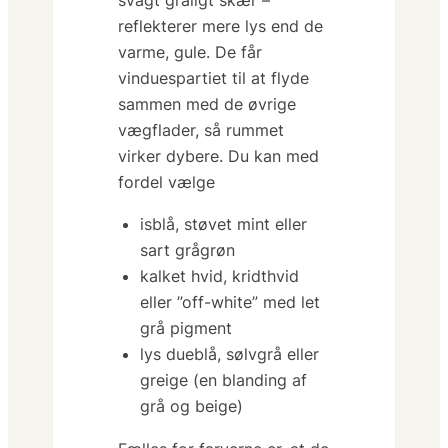
svagt gråligt skær –
reflekterer mere lys end de
varme, gule. De får
vinduespartiet til at flyde
sammen med de øvrige
vægflader, så rummet
virker dybere. Du kan med
fordel vælge
isblå, støvet mint eller
sart grågrøn
kalket hvid, kridthvid
eller ”off-white” med let
grå pigment
lys dueblå, sølvgrå eller
greige
(en blanding af
grå og beige)