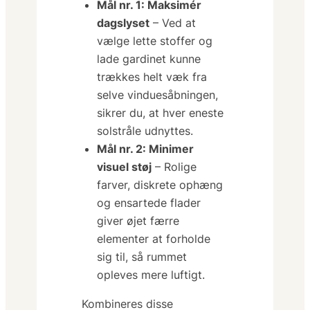
Mål nr. 1: Maksimér
dagslyset
– Ved at
vælge lette stoffer og
lade gardinet kunne
trækkes helt væk fra
selve vinduesåbningen,
sikrer du, at hver eneste
solstråle udnyttes.
Mål nr. 2: Minimer
visuel støj
– Rolige
farver, diskrete ophæng
og ensartede flader
giver øjet færre
elementer at forholde
sig til, så rummet
opleves mere luftigt.
Kombineres disse