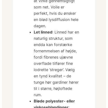
at virke gennemsigtigt
som net. Voile er
perfekt, hvis du ønsker
en
blød lysdiffusion
hele
dagen.
Let linned
: Linned har en
naturlig struktur, som
endda kan forstærke
fornemmelsen af højde,
fordi fibrenes ujævne
overflade tilfører fine
lodrette ’streger’. Vælg
en tynd kvalitet – de
tunge hør gardiner hører
til i større, højloftede
rum.
Bløde polyester- eller
viskoseblandinger
: