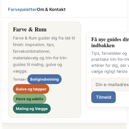
Farvepaletter
Om & Kontakt
Farve & Rum
Farve & Rum guider dig fra idé til
Få nye guides dir
indbakken
finish: inspiration, tips,
farvekombinationer,
Tips, farveidéer og
materialevalg og trin-for-trin-
praktiske trin-for-tri
guides til maling, gulve og
artikler for dig, der v
vægge.
vælge rigtigt første
Temaer:
Boligindretning
Gulve og tæpper
Tilmeld
Have og udeliv
Maling og Vægge