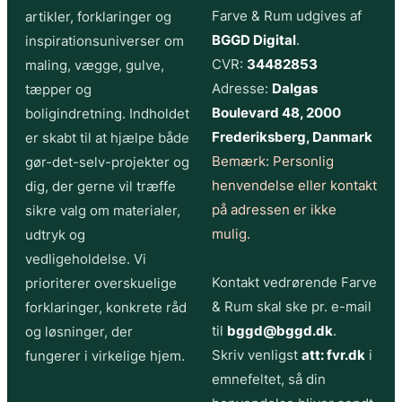
Farve & Rum udgives af
artikler, forklaringer og
BGGD Digital
.
inspirationsuniverser om
CVR:
34482853
maling, vægge, gulve,
Adresse:
Dalgas
tæpper og
Boulevard 48, 2000
boligindretning. Indholdet
Frederiksberg, Danmark
er skabt til at hjælpe både
Bemærk: Personlig
gør-det-selv-projekter og
henvendelse eller kontakt
dig, der gerne vil træffe
på adressen er ikke
sikre valg om materialer,
mulig.
udtryk og
vedligeholdelse. Vi
Kontakt vedrørende Farve
prioriterer overskuelige
& Rum skal ske pr. e-mail
forklaringer, konkrete råd
til
bggd@bggd.dk
.
og løsninger, der
Skriv venligst
att: fvr.dk
i
fungerer i virkelige hjem.
emnefeltet, så din