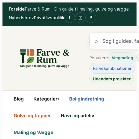
Spring
Forside
Farve & Rum · Din guide til maling, gulve og vægge
til
f
◎
P
Nyhedsbrev
Privatlivspolitik
indhold
⌕
Populært:
Vægmaling
Farvekombinationer
Udendørs projekter
Blog
Kategorier
Boligindretning
▾
Gulve og tæpper
Have og udeliv
Maling og Vægge