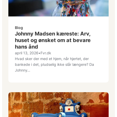
Blog
Johnny Madsen kæreste: Arv,
huset og ønsket om at bevare
hans ånd
april 13, 2026
•
Fvr.dk
Hvad sker der med et hjem, når hjertet, der
bankede i det, pludselig ikke slår længere? Da
Johnny…