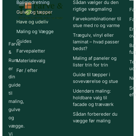
Boligindretning
Sådan vælger du den
rigtige vægmaling
Far
Gulve og tæpper
Farvekombinationer til
Far
Have og udeliv
stue med ro og varme
Ent
Maling og Vægge
Trægulv, vinyl eller
ov
Guides
laminat – hvad passer
Farve
Ba
bedst?
Farvepaletter
&
fu
Maling af paneler og
Rum
Materialevalg
Te
lister trin for trin
er
ude
Før / efter
Guide til tæpper i
din
Nor
soveværelse og stue
guide
Sm
Udendørs maling:
til
eff
holdbare valg til
maling,
facade og træværk
gulve
Sådan forbereder du
og
vægge før maling
vægge.
Vi