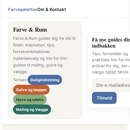
Farvepaletter
Om & Kontakt
Farve & Rum
Farve & Rum guider dig fra idé til
Få nye guides dir
indbakken
finish: inspiration, tips,
farvekombinationer,
Tips, farveidéer og
materialevalg og trin-for-trin-
praktiske trin-for-tri
guides til maling, gulve og
artikler for dig, der v
vægge.
vælge rigtigt første
Temaer:
Boligindretning
Gulve og tæpper
Tilmeld
Have og udeliv
Maling og Vægge