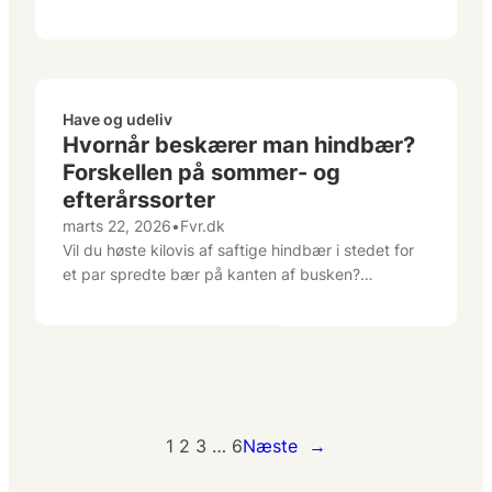
Have og udeliv
Hvornår beskærer man hindbær?
Forskellen på sommer- og
efterårssorter
marts 22, 2026
•
Fvr.dk
Vil du høste kilovis af saftige hindbær i stedet for
et par spredte bær på kanten af busken?…
1
2
3
…
6
Næste
→