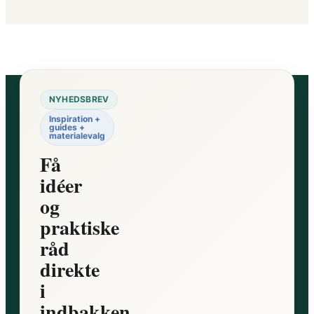
NYHEDSBREV
Inspiration +
guides +
materialevalg
Få
idéer
og
praktiske
råd
direkte
i
indbakken