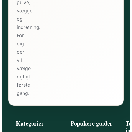
gulve,
vægge
og
indretning.
For
dig
der
vil
vælge
rigtigt
første
gang.
Kategorier
Populære guider
Te
in