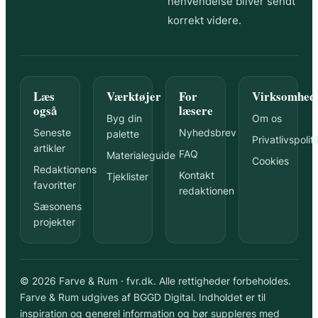
henvendelse bliver sendt
korrekt videre.
Læs
Værktøjer
For
Virksomhed
også
læsere
Byg din
Om os
Seneste
Nyhedsbrev
palette
Privatlivspoliti
artikler
FAQ
Materialeguide
Cookies
Redaktionens
Kontakt
Tjeklister
favoritter
redaktionen
Sæsonens
projekter
© 2026 Farve & Rum · fvr.dk. Alle rettigheder forbeholdes.
Farve & Rum udgives af BGGD Digital. Indholdet er til
inspiration og generel information og bør suppleres med