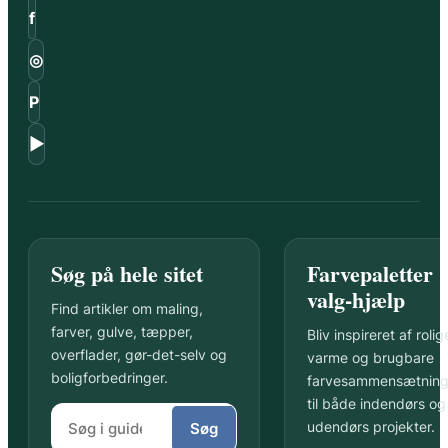
f
◎
P
▶
Søg på hele sitet
Farvepaletter 
valg-hjælp
Find artikler om maling,
farver, gulve, tæpper,
Bliv inspireret af rolig
overflader, gør-det-selv og
varme og brugbare
boligforbedringer.
farvesammensætning
til både indendørs og
udendørs projekter.
Søg