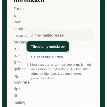
Farve
&
Rum
sender
inspiration,
farvekombinationer,
Tilmeld nyhedsbrev
trin-
for-
Se seneste guides
trin-
Jeg accepterer at modtage e-mails med
guides
inspiration og nyt indhold. Du kan altid
afmelde dig igen. Læs også vores
og
privatlivspolitik
.
konkrete
tips
til
maling,